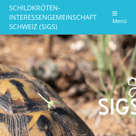
SCHILDKRÖTEN-
INTERESSENGEMEINSCHAFT
Menü
SCHWEIZ (SIGS)