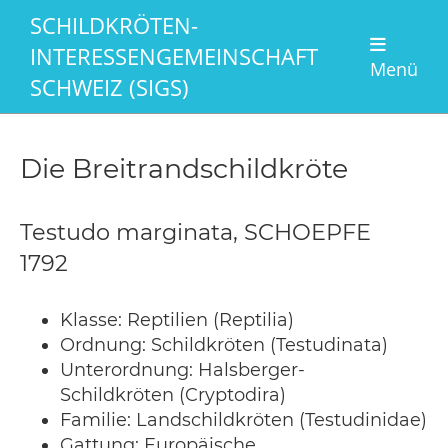
SCHILDKRÖTEN-
INTERESSENGEMEINSCHAFT
Menü
SCHWEIZ (SIGS)
Die Breitrandschildkröte
Testudo marginata, SCHOEPFE
1792
Klasse: Reptilien (Reptilia)
Ordnung: Schildkröten (Testudinata)
Unterordnung: Halsberger-
Schildkröten (Cryptodira)
Familie: Landschildkröten (Testudinidae)
Gattung: Europäische