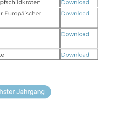
pfschildkröten
Download
r Europäischer
Download
Download
te
Download
hster Jahrgang