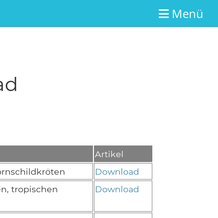
Menü
oad
Artikel
ornschildkröten
Download
n, tropischen
Download