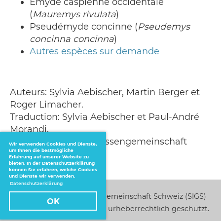
Emyde caspienne occidentale
(
Mauremys rivulata
)
Pseudémyde concinne (
Pseudemys
concinna concinna
)
Autres espèces sur demande
Auteurs: Sylvia Aebischer, Martin Berger et
Roger Limacher.
Traduction: Sylvia Aebischer et Paul-André
Morandi.
© Schildkröten-Interessengemeinschaft
Wir verwenden Cookies und Dienste,
um Ihnen die bestmögliche
Schweiz (SIGS) 2023
Erfahrung auf unserer Website zu
bieten. In der Datenschutzerklärung
können Sie erfahren, welche Cookies
und Dienste wir verwenden.
Datenschutzerklärung
Schildkröten-Interessengemeinschaft Schweiz (SIGS)
OK
Alle Bilder und Texte sind urheberrechtlich geschützt.