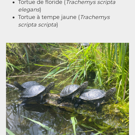
Tortue de floride (
Trachemys scripta
elegans
)
Tortue à tempe jaune (
Trachemys
scripta scripta
)