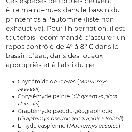
Ces espèces de tortues peuvent
être maintenues dans le bassin du
printemps à l'automne (liste non
exhaustive). Pour l’hibernation, il est
toutefois recommandé d'assurer un
repos contrôlé de 4° à 8° C dans le
bassin d'eau, dans des locaux
appropriés et à l'abri du gel:
Chynémide de reeves (
Mauremys
reevesii
)
Chrysémyde peinte (
Chrysemys picta
dorsalis
)
Graptémyde pseudo-géographique
(
Graptemys pseudogeographica kohnii
)
Emyde caspienne (
Mauremys caspica
)