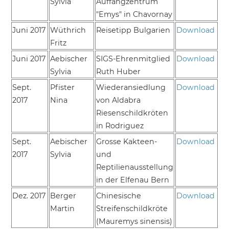
Sylvia
Auffangzentrum
"Emys" in Chavornay
Juni 2017
Wüthrich
Reisetipp Bulgarien
Download
Fritz
Juni 2017
Aebischer
SIGS-Ehrenmitglied
Download
Sylvia
Ruth Huber
Sept.
Pfister
Wiederansiedlung
Download
2017
Nina
von Aldabra
Riesenschildkröten
in Rodriguez
Sept.
Aebischer
Grosse Kakteen-
Download
2017
Sylvia
und
Reptilienausstellung
in der Elfenau Bern
Dez. 2017
Berger
Chinesische
Download
Martin
Streifenschildkröte
(Mauremys sinensis)