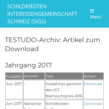
SCHILDKRÖTEN-
INTERESSENGEMEINSCHAFT
Menü
SCHWEIZ (SIGS)
TESTUDO-Archiv: Artikel zum
Download
Jahrgang 2017
Autoren
Ausgabe
Titel
Artikel
Juni 2017
-
SwissEmys gewinnt
Download
den IGT-
Nachzuchtpreis 2016
Juni 2017
Aebischer
Schildkröten-
Download